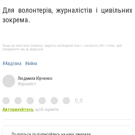
Для волонтерів, журналістів і цивільних
зокрема.
Якщо ви помітили помилку, виділіть необхідний текст і натисніть Ctrl + Enter, щоб
повідомити про це редакцію
#Авдіївка
#війна
Людмила Юрченко
Журналіст
0,0
Авторизуйтесь
, щоб оцінити
Поділіться та підписуйтесь на наші джерела