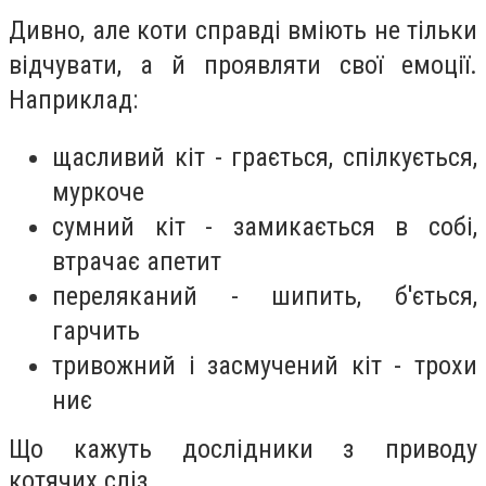
Дивно, але коти справді вміють не тільки
відчувати, а й проявляти свої емоції.
Наприклад:
щасливий кіт - грається, спілкується,
муркоче
сумний кіт - замикається в собі,
втрачає апетит
переляканий - шипить, б'ється,
гарчить
тривожний і засмучений кіт - трохи
ниє
Що кажуть дослідники з приводу
котячих сліз