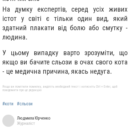
На думку експертів, серед усіх живих
істот у світі є тільки один вид, який
здатний плакати від болю або смутку -
людина.
У цьому випадку варто зрозуміти, що
якщо ви бачите сльози в очах свого кота
- це медична причина, якась недуга.
Якщо ви помітили помилку, виділіть необхідний текст і натисніть Ctrl + Enter, щоб
повідомити про це редакцію
#коти
#сльози
Людмила Юрченко
Журналіст