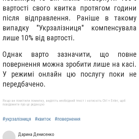
вартості свого квитка протягом години
після відправлення. Раніше в такому
випадку "Укрзалізниця" компенсувала
лише 10% від вартості.
Однак варто зазначити, що повне
повернення можна зробити лише на касі.
У режимі онлайн цю послугу поки не
передбачено.
Якщо ви помітили помилку, виділіть необхідний текст і натисніть Ctrl + Enter, щоб
повідомити про це редакцію
#укрзалізниця
#квиток
#повернення
Дарина Денисенко