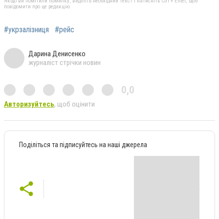
Якщо ви помітили помилку, виділіть необхідний текст і натисніть Ctrl + Enter, щоб
повідомити про це редакцію
#укрзалізниця
#рейс
Дарина Денисенко
журналіст стрічки новин
0,0
Авторизуйтесь
, щоб оцінити
Поділіться та підписуйтесь на наші джерела