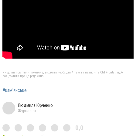
Якщо ви помітили помилку, виділіть необхідний текст і натисніть Ctrl + Enter, щоб
повідомити про це редакцію
#кам'янське
Людмила Юрченко
Журналіст
0,0