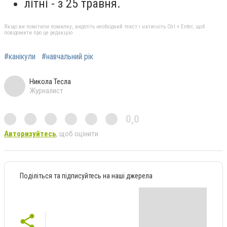
літні - з 25 травня.
Якщо ви помітили помилку, виділіть необхідний текст і натисніть Ctrl + Enter, щоб
повідомити про це редакцію
#канікули
#навчальний рік
Никола Тесла
Журналист
0,0
Авторизуйтесь
, щоб оцінити
Поділіться та підписуйтесь на наші джерела