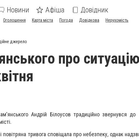
Новини
Афіша
Довідник
Оголошення
Карта міста
Погода
Довідкова
Нерухомість
дійне джерело
янського про ситуацію
квітня
Кам'янського Андрій Білоусов традиційно звернувся до
істі.
очі повітряна тривога сповіщала про небезпеку, однак надз