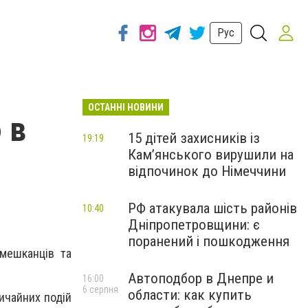
Рус
ОСТАННІ НОВИНИ
 в
15 дітей захисників із
19:19
Кам’янського вирушили на
відпочинок до Німеччини
РФ атакувала шість районів
10:40
Дніпропетровщини: є
поранений і пошкодження
 мешканців та
Автоподбор в Днепре и
16:00
6 серпня
области: как купить
вичайних подій