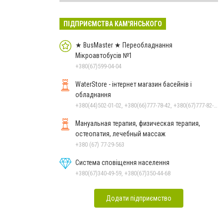
ПІДПРИЄМСТВА КАМ'ЯНСЬКОГО
★ BusMaster ★ Переобладнання
Мікроавтобусів №1
+380(67)599-04-04
WaterStore - інтернет магазин басейнів і
обладнання
+380(44)502-01-02, +380(66)777-78-42, +380(67)777-82-19, +380(67)890-80-80, +380(73)890-80-80, +380(44)502-01-03
Мануальная терапия, физическая терапия,
остеопатия, лечебный массаж
+380 (67) 77-29-563
Система сповіщення населення
+380(67)340-49-59, +380(67)350-44-68
Додати підприємство