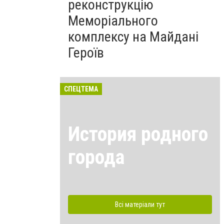
реконструкцію
Меморіального
комплексу на Майдані
Героїв
СПЕЦТЕМА
История родного
города
Всі матеріали тут