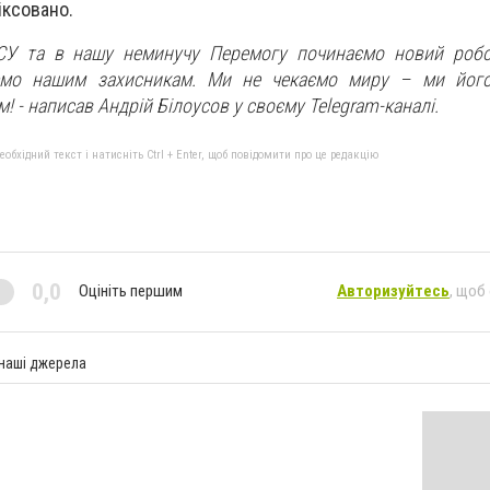
іксовано.
ЗСУ та в нашу неминучу Перемогу починаємо новий робо
ємо нашим захисникам. Ми не чекаємо миру – ми його
! - написав Андрій Білоусов у своєму Telegram-каналі.
бхідний текст і натисніть Ctrl + Enter, щоб повідомити про це редакцію
0,0
Оцініть першим
Авторизуйтесь
, щоб
 наші джерела