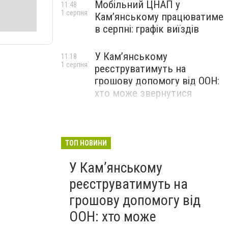
Мобільний ЦНАП у
11:48
1 серпня
Кам’янському працюватиме
в серпні: графік виїздів
У Кам’янському
11:18
1 серпня
реєструватимуть на
грошову допомогу від ООН:
хто може звернутися
ТОП НОВИНИ
У Кам’янському
реєструватимуть на
грошову допомогу від
ООН: хто може