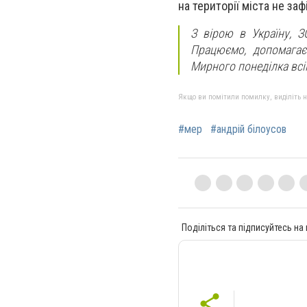
на території міста не заф
З вірою в Україну, 
Працюємо, допомага
Мирного понеділка всім
Якщо ви помітили помилку, виділіть нео
#мер
#андрій білоусов
Поділіться та підписуйтесь на