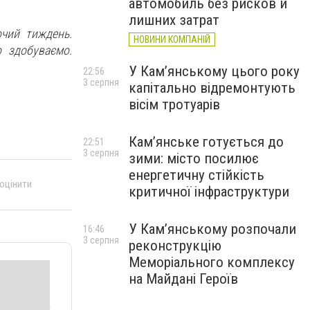
автомобиль без рисков и
лишних затрат
чий тиждень.
НОВИНИ КОМПАНІЙ
 здобуваємо.
У Кам’янському цього року
22:56
3 серпня
капітально відремонтують
вісім тротуарів
Кам’янське готується до
22:51
3 серпня
зими: місто посилює
енергетичну стійкість
 оцінити
критичної інфраструктури
У Кам’янському розпочали
16:46
3 серпня
реконструкцію
Меморіального комплексу
на Майдані Героїв