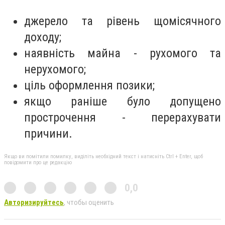
джерело та рівень щомісячного
доходу;
наявність майна - рухомого та
нерухомого;
ціль оформлення позики;
якщо раніше було допущено
прострочення - перерахувати
причини.
Якщо ви помітили помилку, виділіть необхідний текст і натисніть Ctrl + Enter, щоб
повідомити про це редакцію
0,0
Авторизируйтесь
, чтобы оценить