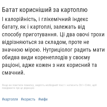
Батат корисніший за картоплю
І калорійність, і глікемічний індекс
батату, як і картоплі, залежать від
способу приготування. Ці два овочі трохи
відрізняються за складом, проте не
значною мірою. Нутриціолог радить мати
обидва види коренеплодів у своєму
раціоні, адже кожен з них корисний та
смачний.
Якщо ви помітили помилку, виділіть необхідний текст і натисніть Ctrl + Enter, щоб
повідомити про це редакцію
#картопля
#користь
#міфи