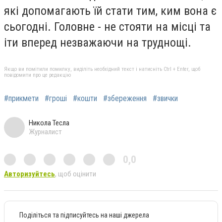
які допомагають їй стати тим, ким вона є
сьогодні. Головне - не стояти на місці та
іти вперед незважаючи на труднощі.
Якщо ви помітили помилку, виділіть необхідний текст і натисніть Ctrl + Enter, щоб
повідомити про це редакцію
#прикмети
#гроші
#кошти
#збереження
#звички
Никола Тесла
Журналист
0,0
Авторизуйтесь
, щоб оцінити
Поділіться та підписуйтесь на наші джерела