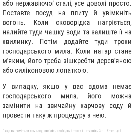
або нержавіючої сталі, усе доволі просто.
Поставте посуд на плиту й увімкніть
вогонь. Коли сковорідка нагріється,
налийте туди чашку води та залиште її на
хвилинку. Потім додайте туди трохи
господарського мила. Коли нагар стане
м'яким, його треба зішкребти дерев'яною
або силіконовою лопаткою.
У випадку, якщо у вас вдома немає
господарського мила, його можна
замінити на звичайну харчову соду й
провести таку ж процедуру з нею.
Якщо ви помітили помилку, виділіть необхідний текст і натисніть Ctrl + Enter, щоб