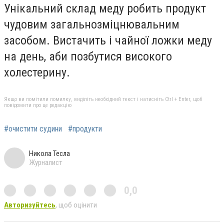
Унікальний склад меду робить продукт
чудовим загальнозміцнювальним
засобом. Вистачить і чайної ложки меду
на день, аби позбутися високого
холестерину.
Якщо ви помітили помилку, виділіть необхідний текст і натисніть Ctrl + Enter, щоб
повідомити про це редакцію
#очистити судини
#продукти
Никола Тесла
Журналист
0,0
Авторизуйтесь
, щоб оцінити