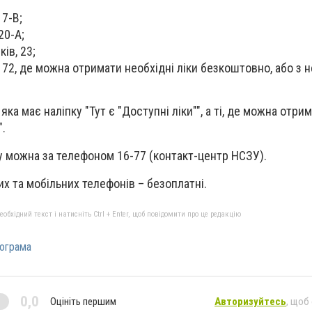
 7-В;
20-А;
ів, 23;
 72, де можна отримати необхідні ліки безкоштовно, або з
 яка має наліпку "Тут є "Доступні ліки"", а ті, де можна отрим
".
 можна за телефоном 16-77 (контакт-центр НСЗУ).
них та мобільних телефонів – безоплатні.
бхідний текст і натисніть Ctrl + Enter, щоб повідомити про це редакцію
рограма
0,0
Оцініть першим
Авторизуйтесь
, щоб