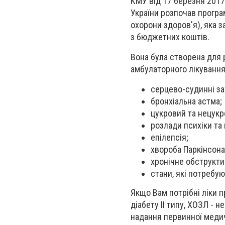
КМУ від 17 березня 2017
України розпочав програ
охорони здоров'я), яка з
з бюджетних коштів.
Вона була створена для р
амбулаторного лікуванн
серцево-судинні з
бронхіальна астма;
цукровий та нецукр
розлади психіки та
епілепсія;
хвороба Паркінсона
хронічне обструкти
стани, які потребую
Якщо Вам потрібні ліки 
діабету ІІ типу, ХОЗЛ - 
надання первинної меди