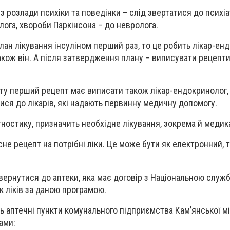
з розлади психіки та поведінки – слід звертатися до психіат
лога, хвороби Паркінсона – до невролога.
лан лікування інсуліном перший раз, то це робить лікар-ен
акож він. А після затвердження плану – виписувати рецепти
ту перший рецепт має виписати також лікар-ендокринолог,
ся до лікарів, які надають первинну медичну допомогу.
агностику, призначить необхідне лікування, зокрема й меди
сне рецепт на потрібні ліки. Це може бути як електронний, т
ернутися до аптеки, яка має договір з Національною служ
к ліків за даною програмою.
 аптечні пункти комунального підприємства Кам’янської мі
ами: