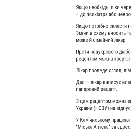
Якщо необхідні ліки чере
– до психіатра або невро
Якщо потрібно скласти п
Зміни в схему вносить т
може й сімейний лікар.
Проти нецукрового діабе
рецептом можна звертати
Лікар проведе огляд, ді
Далі – лікар виписує вла
паперовий рецепт.
З цим рецептом можна зв
України (НСЗУ) на відпус
У Кам’янському працюють
"Міська Аптека" за адрес