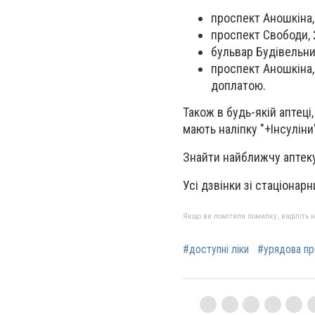
проспект Аношкіна,
проспект Свободи, 
бульвар Будівельник
проспект Аношкіна,
доплатою.
Також в будь-якій аптеці,
мають наліпку "+Інсуліни
Знайти найближчу аптеку
Усі дзвінки зі стаціонар
Якщо ви помітили помилку, виділіть нео
#доступні ліки
#урядова п