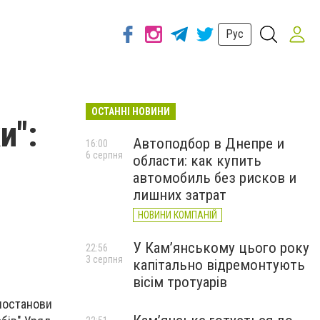
Рус
ОСТАННІ НОВИНИ
и":
Автоподбор в Днепре и
16:00
6 серпня
области: как купить
автомобиль без рисков и
лишних затрат
НОВИНИ КОМПАНІЙ
У Кам’янському цього року
22:56
3 серпня
капітально відремонтують
вісім тротуарів
 постанови