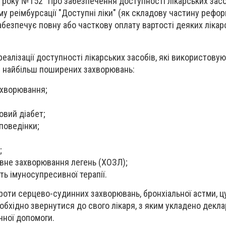
 року №152 "Про забезпечення доступності лікарських засо
му реімбурсації "Доступні ліки" (як складову частину рефо
абезпечує повну або часткову оплату вартості деяких лікар
еалізації доступності лікарських засобів, які використову
я найбільш поширених захворювань:
ахворювання;
овий діабет;
 поведінки;
;
вне захворювання легень (ХОЗЛ);
ть імуносупресивної терапії.
проти серцево-судинних захворювань, бронхіальної астми, ц
необхідно звернутися до свого лікаря, з яким укладено декл
чної допомоги.