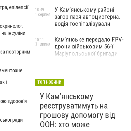
ра, епілепсії
У Кам’янському районі
10:49
1 серпня
загорілася автоцистерна,
водія госпіталізували
докринолог.
 на інсуліни
Кам’янське передало FPV-
18:11
31 липня
дрони військовим 56-ї
 за повторним
Маріупольської бригади
каментозне.
ак і
ТОП НОВИНИ
У Кам’янському
бою здоров’я
реєструватимуть на
грошову допомогу від
ської ради
ООН: хто може