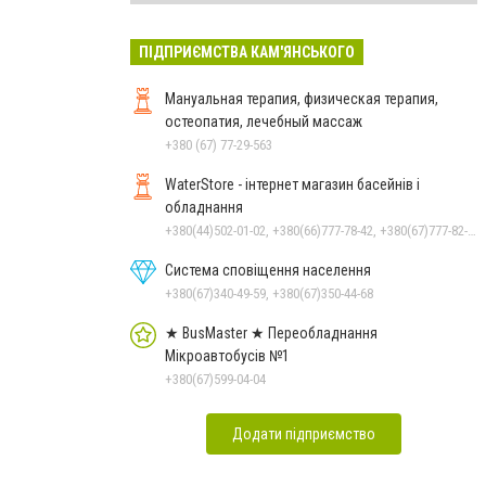
ПІДПРИЄМСТВА КАМ'ЯНСЬКОГО
Мануальная терапия, физическая терапия,
остеопатия, лечебный массаж
+380 (67) 77-29-563
WaterStore - інтернет магазин басейнів і
обладнання
+380(44)502-01-02, +380(66)777-78-42, +380(67)777-82-19, +380(67)890-80-80, +380(73)890-80-80, +380(44)502-01-03
Система сповіщення населення
+380(67)340-49-59, +380(67)350-44-68
★ BusMaster ★ Переобладнання
Мікроавтобусів №1
+380(67)599-04-04
Додати підприємство