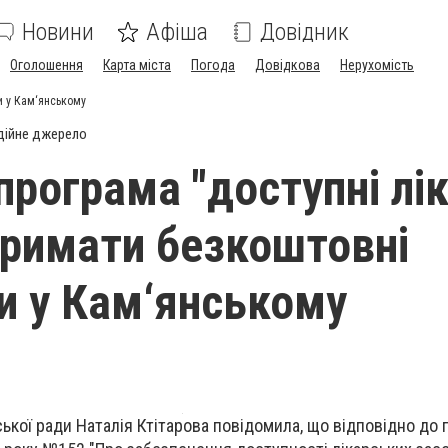
Новини
Афіша
Довідник
Оголошення
Карта міста
Погода
Довідкова
Нерухомість
и у Кам‘янському
дійне джерело
рограма "доступні лік
отримати безкоштовні
и у Кам‘янському
ської ради Наталія Ктітарова повідомила, що відповідно до