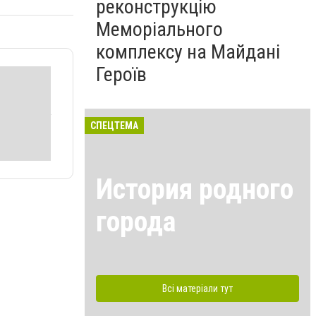
реконструкцію
Меморіального
комплексу на Майдані
Героїв
СПЕЦТЕМА
История родного
города
Всі матеріали тут