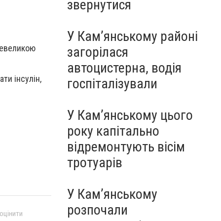
звернутися
У Кам’янському районі
 невеликою
загорілася
автоцистерна, водія
ати інсулін,
госпіталізували
У Кам’янському цього
року капітально
відремонтують вісім
тротуарів
У Кам’янському
розпочали
 оцінити