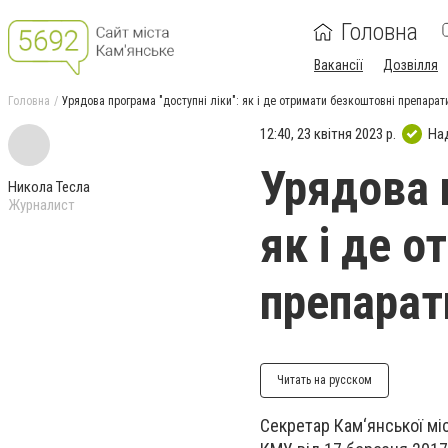
Головна
Вакансії
Дозвілля
Головна
Урядова програма "доступні ліки": як і де отримати безкоштовні препарат
12:40, 23 квітня 2023 р.
На
Урядова п
Никола Тесла
Журналист
як і де 
препарат
Читать на русском
Секретар Кам‘янської мі