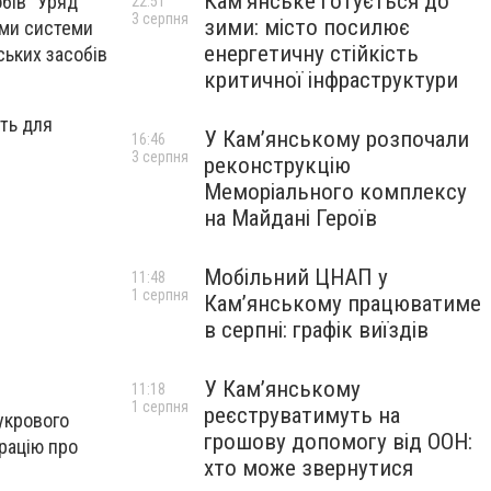
Кам’янське готується до
бів" Уряд
22:51
3 серпня
зими: місто посилює
рми системи
енергетичну стійкість
ських засобів
критичної інфраструктури
ють для
У Кам’янському розпочали
16:46
3 серпня
реконструкцію
Меморіального комплексу
на Майдані Героїв
Мобільний ЦНАП у
11:48
1 серпня
Кам’янському працюватиме
в серпні: графік виїздів
У Кам’янському
11:18
1 серпня
реєструватимуть на
укрового
грошову допомогу від ООН:
арацію про
хто може звернутися