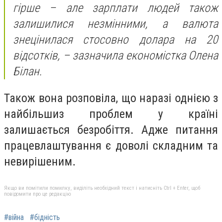
гірше – але зарплати людей також
залишилися незмінними, а валюта
знецінилася стосовно долара на 20
відсотків, – зазначила економістка Олена
Білан.
Також вона розповіла, що наразі однією з
найбільшиз проблем у країні
залишається безробіття. Адже питання
працевлаштування є доволі складним та
невирішеним.
Якщо ви помітили помилку, виділіть необхідний текст і натисніть Ctrl + Enter, щоб
повідомити про це редакцію
#війна
#бідність