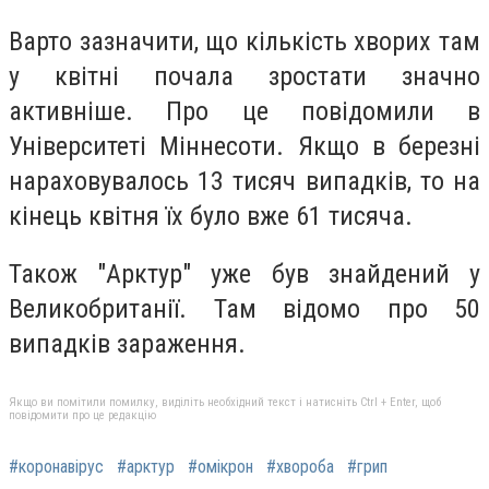
Варто зазначити, що кількість хворих там
у квітні почала зростати значно
активніше. Про це повідомили в
Університеті Міннесоти. Якщо в березні
нараховувалось 13 тисяч випадків, то на
кінець квітня їх було вже 61 тисяча.
Також "Арктур" уже був знайдений у
Великобританії. Там відомо про 50
випадків зараження.
Якщо ви помітили помилку, виділіть необхідний текст і натисніть Ctrl + Enter, щоб
повідомити про це редакцію
#коронавірус
#арктур
#омікрон
#хвороба
#грип