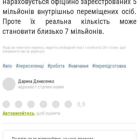
нараховується офіційно зареєстрованих 5
мільйонів внутрішньо переміщених осіб.
Проте їх реальна кількість може
становити близько 7 мільйонів.
Якщо ви помітили помилку, виділіть необхідний текст і натисніть Ctrl + Enter, щоб
повідомити про це редакцію
#впо
#переселенці
#робота
#навчання
#перепідготовка
Дарина Денисенко
журналіст стрічки новин
0,0
Авторизуйтесь
, щоб оцінити