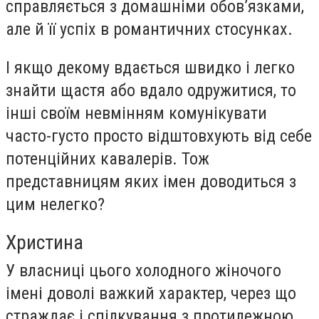
справляється з домашніми обов’язками,
але й її успіх в романтичних стосунках.
І якщо декому вдається швидко і легко
знайти щастя або вдало одружитися, то
інші своїм невмінням комунікувати
часто-густо просто відштовхують від себе
потенційних кавалерів. Тож
представницям яких імен доводиться з
цим нелегко?
Христина
У власниці цього холодного жіночого
імені доволі важкий характер, через що
страждає і спілкування з протилежною