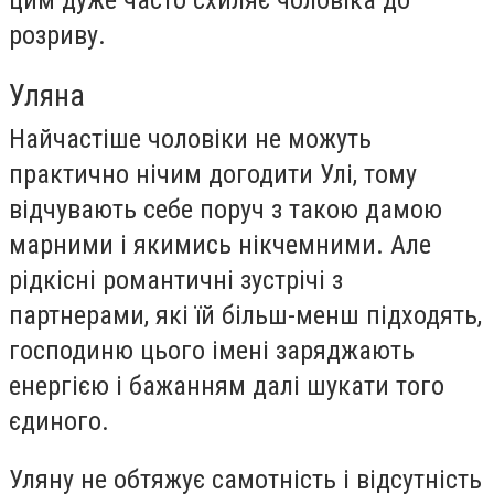
цим дуже часто схиляє чоловіка до
розриву.
Уляна
Найчастіше чоловіки не можуть
практично нічим догодити Улі, тому
відчувають себе поруч з такою дамою
марними і якимись нікчемними. Але
рідкісні романтичні зустрічі з
партнерами, які їй більш-менш підходять,
господиню цього імені заряджають
енергією і бажанням далі шукати того
єдиного.
Уляну не обтяжує самотність і відсутність