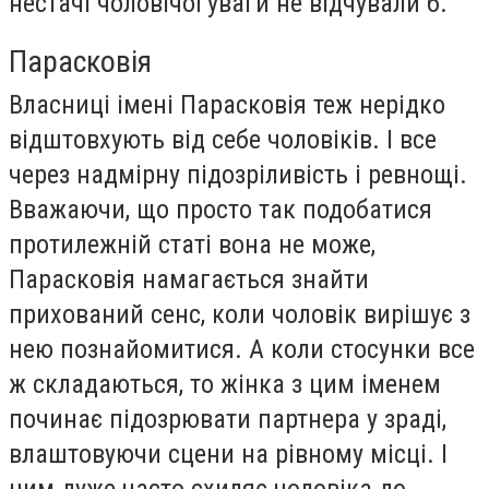
нестачі чоловічої уваги не відчували б.
Парасковія
Власниці імені Парасковія теж нерідко
відштовхують від себе чоловіків. І все
через надмірну підозріливість і ревнощі.
Вважаючи, що просто так подобатися
протилежній статі вона не може,
Парасковія намагається знайти
прихований сенс, коли чоловік вирішує з
нею познайомитися. А коли стосунки все
ж складаються, то жінка з цим іменем
починає підозрювати партнера у зраді,
влаштовуючи сцени на рівному місці. І