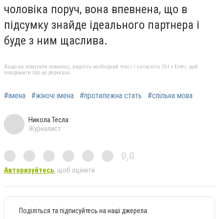
чоловіка поруч, вона впевнена, що в
підсумку знайде ідеального партнера і
буде з ним щаслива.
Якщо ви помітили помилку, виділіть необхідний текст і натисніть Ctrl + Enter, щоб
повідомити про це редакцію
#імена
#жіночі імена
#протилежна стать
#спільна мова
Никола Тесла
Журналист
0,0
Авторизуйтесь
, щоб оцінити
Поділіться та підписуйтесь на наші джерела