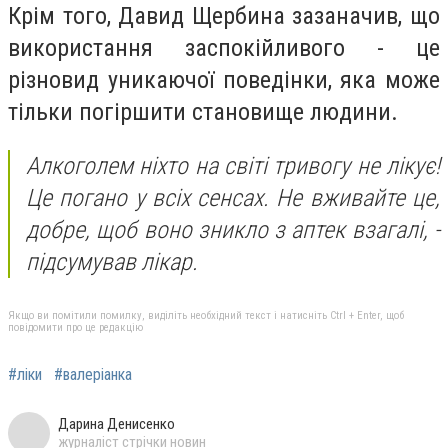
Крім того, Давид Щербина зазаначив, що
використання заспокійливого - це
різновид уникаючої поведінки, яка може
тільки погіршити становище людини.
Алкоголем ніхто на світі тривогу не лікує!
Це погано у всіх сенсах. Не вживайте це,
добре, щоб воно зникло з аптек взагалі, -
підсумував лікар.
Якщо ви помітили помилку, виділіть необхідний текст і натисніть Ctrl + Enter, щоб
повідомити про це редакцію
#ліки
#валеріанка
Дарина Денисенко
журналіст стрічки новин