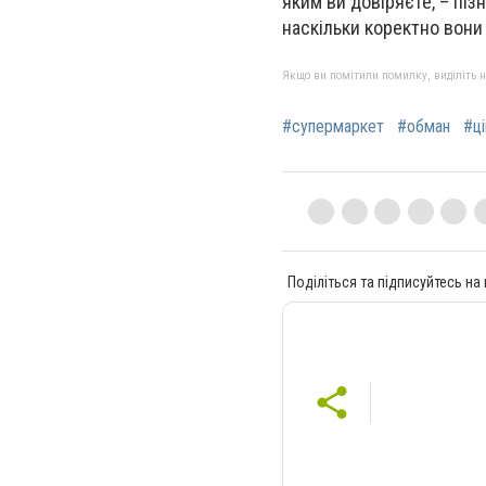
яким ви довіряєте, – піз
наскільки коректно вони
Якщо ви помітили помилку, виділіть нео
#супермаркет
#обман
#ці
Поділіться та підписуйтесь на