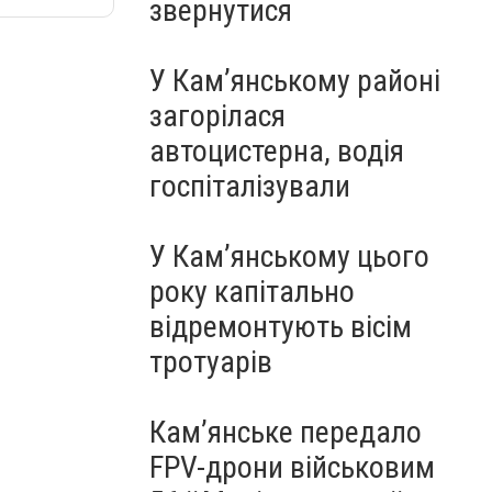
звернутися
У Кам’янському районі
загорілася
автоцистерна, водія
госпіталізували
У Кам’янському цього
року капітально
відремонтують вісім
тротуарів
Кам’янське передало
FPV-дрони військовим