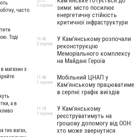
Кам’янське готується до
22:51
ають
3 серпня
зими: місто посилює
обітку, часто
енергетичну стійкість
критичної інфраструктури
атити
ою. Тоді
У Кам’янському розпочали
16:46
3 серпня
реконструкцію
Меморіального комплексу
на Майдані Героїв
 в магазин з
віряйте
Мобільний ЦНАП у
11:48
1 серпня
Кам’янському працюватиме
в серпні: графік виїздів
жуть
тки, а в
У Кам’янському
11:18
ажливо
1 серпня
реєструватимуть на
грошову допомогу від ООН:
а тих вагах,
хто може звернутися