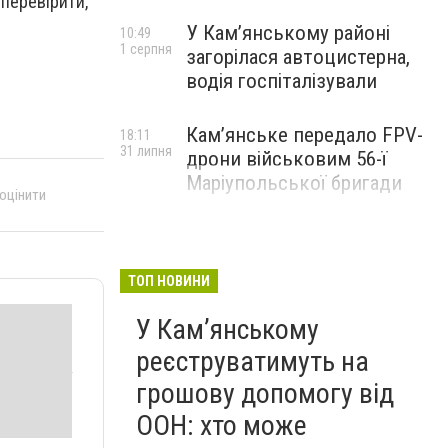
 перевірити,
У Кам’янському районі
10:49
1 серпня
загорілася автоцистерна,
водія госпіталізували
Кам’янське передало FPV-
18:11
31 липня
дрони військовим 56-ї
Маріупольської бригади
 оцінити
ТОП НОВИНИ
У Кам’янському
реєструватимуть на
грошову допомогу від
ООН: хто може