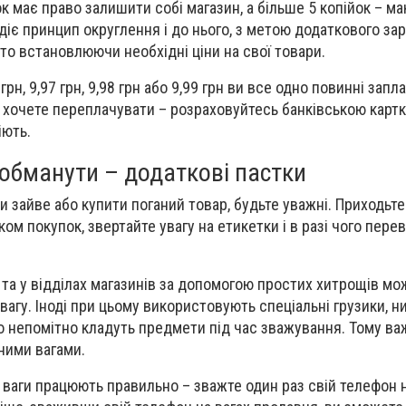
к має право залишити собі магазин, а більше 5 копійок – м
діє принцип округлення і до нього, з метою додаткового зар
то встановлюючи необхідні ціни на свої товари.
грн, 9,97 грн, 9,98 грн або 9,99 грн ви все одно повинні запл
е хочете переплачувати – розраховуйтесь банківською картк
іють.
 обманути – додаткові пастки
 зайве або купити поганий товар, будьте уважні. Приходьте
м покупок, звертайте увагу на етикетки і в разі чого пере
х та у відділах магазинів за допомогою простих хитрощів мо
агу. Іноді при цьому використовують спеціальні грузики, ни
 непомітно кладуть предмети під час зважування. Тому в
ними вагами.
 ваги працюють правильно – зважте один раз свій телефон н