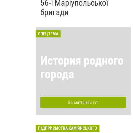
56-ї Маріупольської
бригади
СПЕЦТЕМА
История родного
города
Всі матеріали тут
ПІДПРИЄМСТВА КАМ'ЯНСЬКОГО