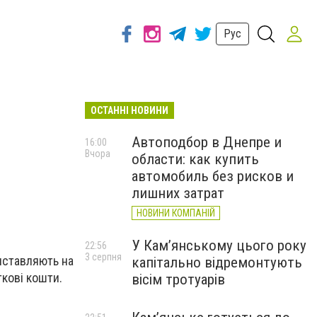
Рус
ОСТАННІ НОВИНИ
Автоподбор в Днепре и
16:00
Вчора
области: как купить
автомобиль без рисков и
лишних затрат
НОВИНИ КОМПАНІЙ
У Кам’янському цього року
22:56
3 серпня
виставляють на
капітально відремонтують
ткові кошти.
вісім тротуарів