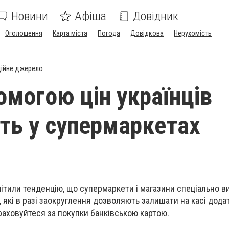
Новини
Афіша
Довідник
Оголошення
Карта міста
Погода
Довідкова
Нерухомість
ійне джерело
омогою цін українців
ь у супермаркетах
омітили тенденцію, що супермаркети і магазини спеціально 
, які в разі заокруглення дозволяють залишати на касі дода
раховуйтеся за покупки банківською картою.