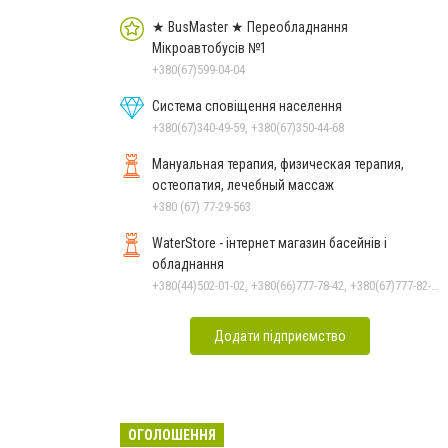
★ BusMaster ★ Переобладнання
Мікроавтобусів №1
+380(67)599-04-04
Система сповіщення населення
+380(67)340-49-59, +380(67)350-44-68
Мануальная терапия, физическая терапия,
остеопатия, лечебный массаж
+380 (67) 77-29-563
WaterStore - інтернет магазин басейнів і
обладнання
+380(44)502-01-02, +380(66)777-78-42, +380(67)777-82-19, +380(67)890-80-80, +380(73)890-80-80, +380(44)502-01-03
Додати підприємство
ОГОЛОШЕННЯ