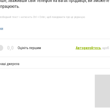
ніше, зваживши свій телефон на вагах продавця, ви зможете
 працюють.
бхідний текст і натисніть Ctrl + Enter, щоб повідомити про це редакцію
ни
0,0
Оцініть першим
Авторизуйтесь
, щоб
 наші джерела