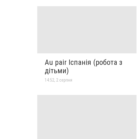
Au pair Іспанія (робота з
дітьми)
14:52, 2 серпня