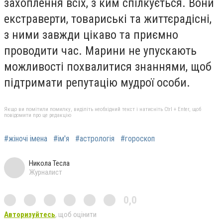
захоплення всіх, з ким спілкується. Вони
екстраверти, товариські та життєрадісні,
з ними завжди цікаво та приємно
проводити час. Марини не упускають
можливості похвалитися знаннями, щоб
підтримати репутацію мудрої особи.
Якщо ви помітили помилку, виділіть необхідний текст і натисніть Ctrl + Enter, щоб
повідомити про це редакцію
#жіночі імена
#ім'я
#астрологія
#гороскоп
Никола Тесла
Журналист
0,0
Авторизуйтесь
, щоб оцінити