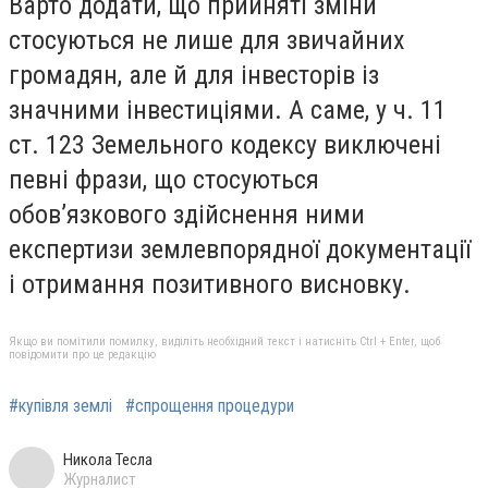
Варто додати, що прийняті зміни
стосуються не лише для звичайних
громадян, але й для інвесторів із
значними інвестиціями. А саме, у ч. 11
ст. 123 Земельного кодексу виключені
певні фрази, що стосуються
обов’язкового здійснення ними
експертизи землевпорядної документації
і отримання позитивного висновку.
Якщо ви помітили помилку, виділіть необхідний текст і натисніть Ctrl + Enter, щоб
повідомити про це редакцію
#купівля землі
#спрощення процедури
Никола Тесла
Журналист