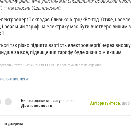
 чинному рівні. Між учасниками спеціальних обов’язків нако
", — наголосив Ущаповський.
електроенергії складає близько 6 грн/кВт-год. Отже, насел
, і реальний тариф на електрику має бути вчетверо вищим з
КП.
ься так різко підняти вартість електроенергії через високу
видше за все, підвищення тарифу буде значно м'якшим.
бхідний текст і натисніть Ctrl + Enter, щоб повідомити про це редакцію
нальні послуги
Високі оцінки користувачів за
Авторизуйтесь
, щоб
Достоверность
 наші джерела