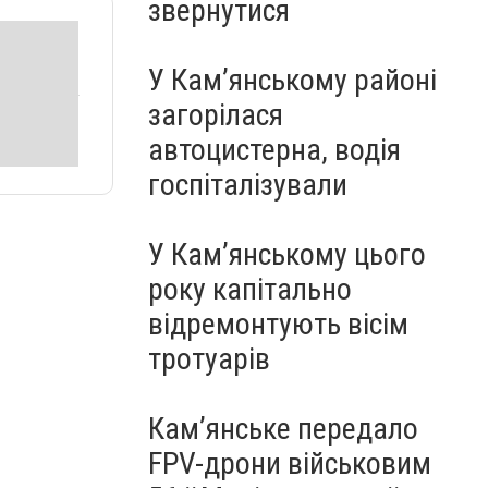
звернутися
У Кам’янському районі
загорілася
автоцистерна, водія
госпіталізували
У Кам’янському цього
року капітально
відремонтують вісім
тротуарів
Кам’янське передало
FPV-дрони військовим