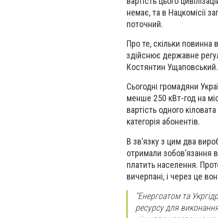
вартість цього цивілізац
немає, та в Нацкомісії 
поточний.
Про те, скільки повинна 
здійснює державне регу
Костянтин Ущаповський.
Сьогодні громадяни Укра
менше 250 кВт-год на міс
вартість одного кіловата
категорія абонентів.
В зв’язку з цим два виро
отримали зобов’язання в
платить населення. Прот
вичерпані, і через це во
"Енергоатом та Укргід
ресурсу для виконання