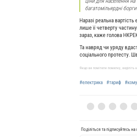
ціни для населення на
багатомільярдні борги
Наразі реальна вартість 
лише її четверту частину
зараз, каже голова НКРЕ
Та навряд чи уряду вдаст
соціального протесту. Ш
Якщо ви помітили помилку, виділіть нео
#електрика
#тариф
#кому
Поділіться та підписуйтесь на