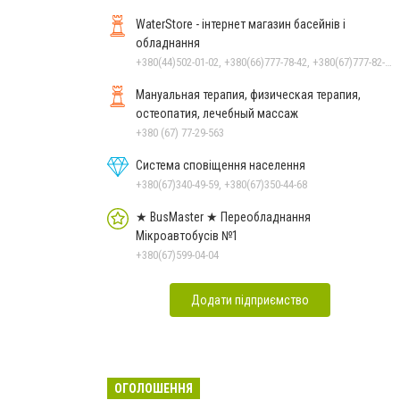
WaterStore - інтернет магазин басейнів і
обладнання
+380(44)502-01-02, +380(66)777-78-42, +380(67)777-82-19, +380(67)890-80-80, +380(73)890-80-80, +380(44)502-01-03
Мануальная терапия, физическая терапия,
остеопатия, лечебный массаж
+380 (67) 77-29-563
Система сповіщення населення
+380(67)340-49-59, +380(67)350-44-68
★ BusMaster ★ Переобладнання
Мікроавтобусів №1
+380(67)599-04-04
Додати підприємство
ОГОЛОШЕННЯ