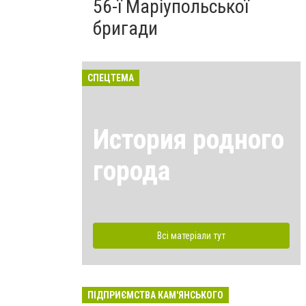
56-ї Маріупольської
бригади
СПЕЦТЕМА
История родного
города
Всі матеріали тут
ПІДПРИЄМСТВА КАМ'ЯНСЬКОГО