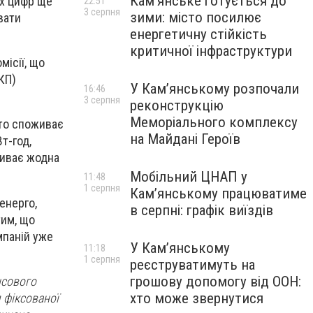
Кам’янське готується до
их цифр ще
22:51
3 серпня
зими: місто посилює
вати
енергетичну стійкість
критичної інфраструктури
місії, що
КП)
У Кам’янському розпочали
16:46
3 серпня
реконструкцію
Меморіального комплексу
хто споживає
на Майдані Героїв
т-год,
риває жодна
Мобільний ЦНАП у
11:48
1 серпня
Кам’янському працюватиме
енерго,
в серпні: графік виїздів
тим, що
мпаній уже
У Кам’янському
11:18
1 серпня
реєструватимуть на
грошову допомогу від ООН:
нсового
хто може звернутися
 фіксованої