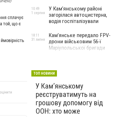
пичено
У Кам’янському районі
10:49
1 серпня
загорілася автоцистерна,
ення сплачує
водія госпіталізували
а той, що є
Кам’янське передало FPV-
18:11
31 липня
 ймовірність
дрони військовим 56-ї
Маріупольської бригади
ТОП НОВИНИ
У Кам’янському
 оцінити
реєструватимуть на
грошову допомогу від
ООН: хто може