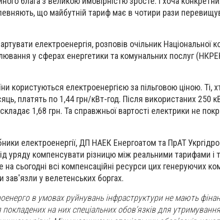
ійного блага з великою ймовірністю зросте. І хоча конкретн
запевняють, що майбутній тариф має в чотири рази перевищу
вартувати електроенергія, розповів очільник Національної ко
лювання у сферах енергетики та комунальних послуг (НКРЕ
їни користуються електроенергією за пільговою ціною. Ті, 
яць, платять по 1,44 грн/кВт-год. Після використаних 250 кВ
 складає 1,68 грн. Та справжньої вартості електрики не пок
бники електроенергії, ДП НАЕК Енергоатом та ПрАТ Укргідро
ід уряду компенсувати різницю між реальними тарифами і 
е на сьогодні всі компенсаційні ресурси цих генеруючих ко
ни зав'язли у велетенських боргах.
роенерго в умовах руйнувань інфраструктури не мають фіна
 покладених на них спеціальних обов’язків для утримування