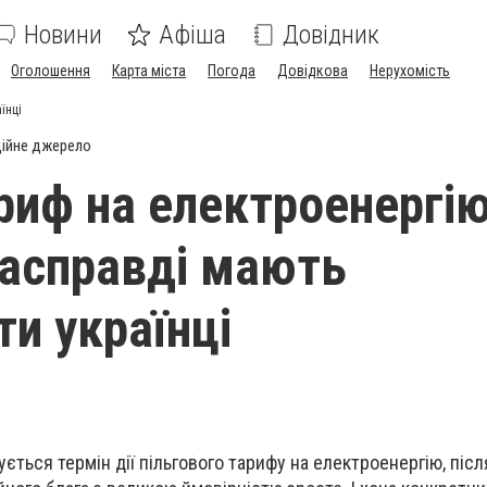
Новини
Афіша
Довідник
Оголошення
Карта міста
Погода
Довідкова
Нерухомість
їнці
ійне джерело
риф на електроенергію
насправді мають
ти українці
ується термін дії пільгового тарифу на електроенергію, післ