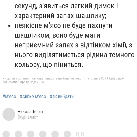
секунд, з’явиться легкий димок і
характерний запах шашлику;
неякісне м’ясо не буде пахнути
шашликом, воно буде мати
неприємний запах з відтінком хімії, з
нього виділятиметься рідина темного
кольору, що піниться.
Якщо ви помітили помилку, виділіть необхідний текст і натисніть Ctrl + Enter, щоб
повідомити про це редакцію
#м'ясо
#свіже м’ясо
#як вибрати
Никола Тесла
Журналист
0,0