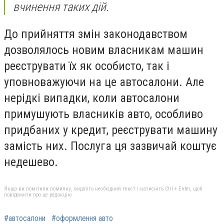
вчинення таких дій.
До прийняття змін законодавством
дозволялось новим власникам машин
реєструвати їх як особисто, так і
уповноважуючи на це автосалони. Але
нерідкі випадки, коли автосалони
примушують власників авто, особливо
придбаних у кредит, реєструвати машину
замість них. Послуга ця зазвичай коштує
недешево.
Якщо ви помітили помилку, виділіть необхідний текст і натисніть Ctrl + Enter, щоб
повідомити про це редакцію
#автосалони
#оформлення авто