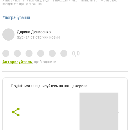
Якщо ви помітили помилку, виділіть необхідний текст і натисніть Ctrl + Enter, щоб
повідомити про це редакцію
#пограбування
Дарина Денисенко
журналіст стрічки новин
0,0
Авторизуйтесь
, щоб оцінити
Поділіться та підписуйтесь на наші джерела