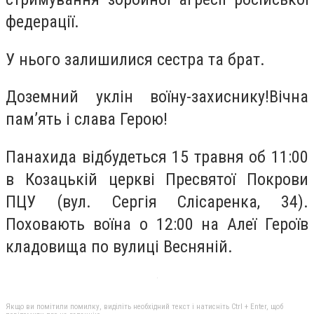
федерації.
У нього залишилися сестра та брат.
Доземний уклін воїну-захиснику!Вічна
пам’ять і слава Герою!
Панахида відбудеться 15 травня об 11:00
в Козацькій церкві Пресвятої Покрови
ПЦУ (вул. Сергія Слісаренка, 34).
Поховають воїна о 12:00 на Алеї Героїв
кладовища по вулиці Весняній.
Якщо ви помітили помилку, виділіть необхідний текст і натисніть Ctrl + Enter, щоб