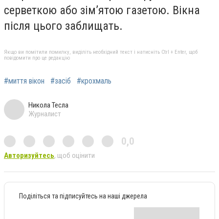
серветкою або зім’ятою газетою. Вікна
після цього заблищать.
Якщо ви помітили помилку, виділіть необхідний текст і натисніть Ctrl + Enter, щоб
повідомити про це редакцію
#миття вікон
#засіб
#крохмаль
Никола Тесла
Журналист
0,0
Авторизуйтесь
, щоб оцінити
Поділіться та підписуйтесь на наші джерела