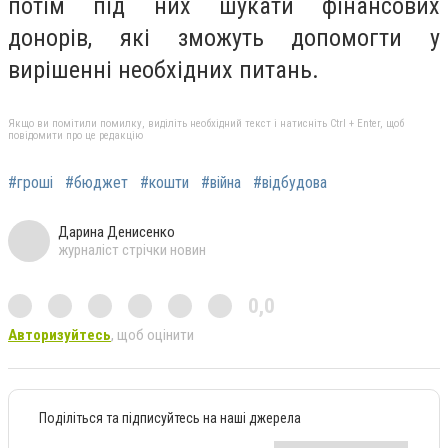
потім під них шукати фінансових
донорів, які зможуть допомогти у
вирішенні необхідних питань.
Якщо ви помітили помилку, виділіть необхідний текст і натисніть Ctrl + Enter, щоб
повідомити про це редакцію
#гроші
#бюджет
#кошти
#війна
#відбудова
Дарина Денисенко
журналіст стрічки новин
0,0
Авторизуйтесь
, щоб оцінити
Поділіться та підписуйтесь на наші джерела