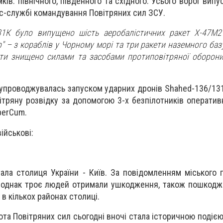
ків: північного, південного та східного. Усього ворог випу
с-службі командування Повітряних сил ЗСУ.
31К було випущено шість аеробалістичних ракет Х-47М2
р" – з кораблів у Чорному морі та три ракети наземного баз
акети знищено силами та засобами протиповітряної оборони
 супроводжувалась запуском ударних дронів Shahed-136/131
ітряну розвідку за допомогою 3-х безпілотників оператив
perCum.
ійськові:
ала столиця України - Київ. За повідомленням міського г
, однак троє людей отримали ушкодження, також пошкодж
в кількох районах столиці.
ота Повітряних сил сьогодні вночі стала історичною подіє