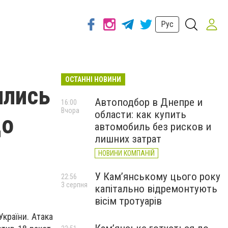
Рус
ОСТАННІ НОВИНИ
ились
Автоподбор в Днепре и
16:00
Вчора
области: как купить
що
автомобиль без рисков и
лишних затрат
НОВИНИ КОМПАНІЙ
У Кам’янському цього року
22:56
3 серпня
капітально відремонтують
вісім тротуарів
України. Атака