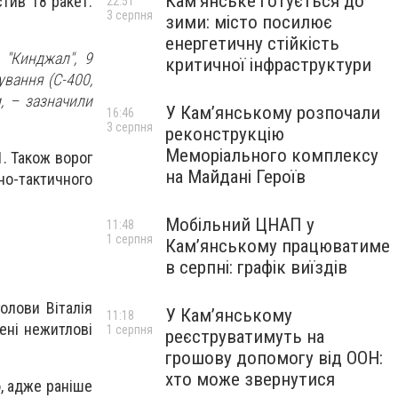
Кам’янське готується до
стив 18 ракет.
22:51
3 серпня
зими: місто посилює
енергетичну стійкість
 "Кинджал", 9
критичної інфраструктури
ування (С-400,
, – зазначили
У Кам’янському розпочали
16:46
3 серпня
реконструкцію
Меморіального комплексу
. Також ворог
на Майдані Героїв
но-тактичного
Мобільний ЦНАП у
11:48
1 серпня
Кам’янському працюватиме
в серпні: графік виїздів
олови Віталія
У Кам’янському
11:18
ені нежитлові
1 серпня
реєструватимуть на
грошову допомогу від ООН:
хто може звернутися
ю, адже раніше