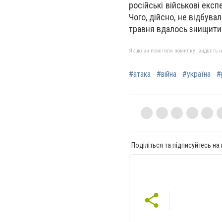
російські військові екс
Чого, дійсно, не відбува
травня вдалось знищити 
Якщо ви помітили помилку, виділіть нео
#атака
#війна
#україна
#
Поділіться та підписуйтесь на