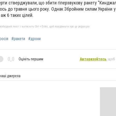
перти стверджували, що збити гіперзвукову ракету "Кинджа
лось до травня цього року. Однак Збройним силам України у 
аж 6 таких цілей.
бхідний текст і натисніть Ctrl + Enter, щоб повідомити про це редакцію
росія
#ракети
#дрони
0,0
Оцініть першим
Авторизуйтесь
, щоб
 наші джерела