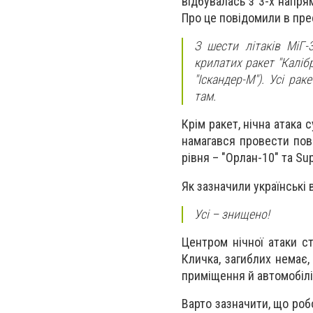
відбувалась з 3-х напрям
Про це повідомили в пре
З шести літаків МіГ-
крилатих ракет "Каліб
"Іскандер-М"). Усі р
там.
Крім ракет, нічна атака
намагався провести пов
рівня – "Орлан-10" та Su
Як зазначили українські в
Усі – знищено!
Центром нічної атаки ст
Кличка, загиблих немає
приміщення й автомобілі 
Варто зазначити, що роб