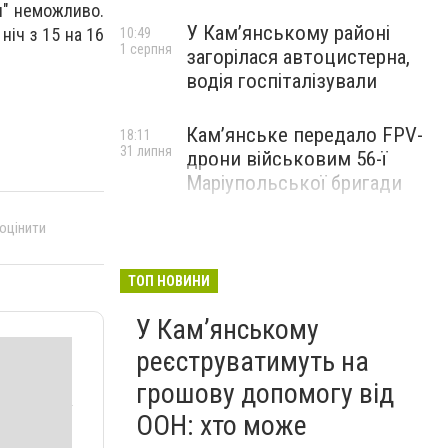
л" неможливо.
У Кам’янському районі
ніч з 15 на 16
10:49
1 серпня
загорілася автоцистерна,
водія госпіталізували
Кам’янське передало FPV-
18:11
31 липня
дрони військовим 56-ї
Маріупольської бригади
 оцінити
ТОП НОВИНИ
У Кам’янському
реєструватимуть на
грошову допомогу від
ООН: хто може