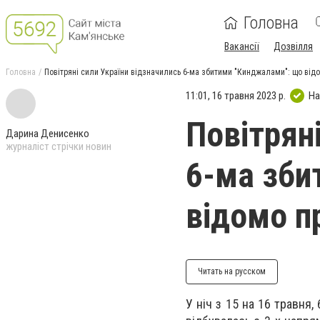
Головна
Вакансії
Дозвілля
Головна
Повітряні сили України відзначились 6-ма збитими "Кинджалами": що відо
11:01, 16 травня 2023 р.
На
Повітрян
Дарина Денисенко
журналіст стрічки новин
6-ма зби
відомо п
Читать на русском
У ніч з 15 на 16 травня,