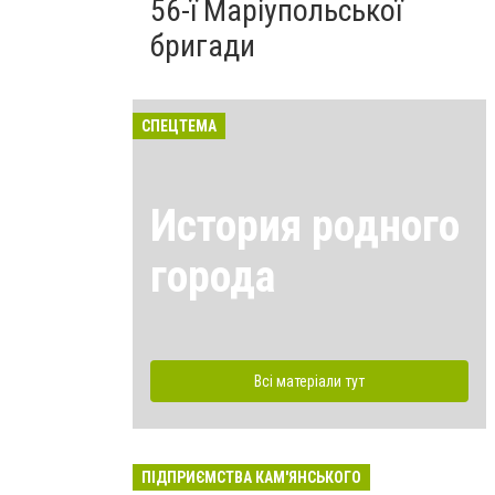
56-ї Маріупольської
бригади
СПЕЦТЕМА
История родного
города
Всі матеріали тут
ПІДПРИЄМСТВА КАМ'ЯНСЬКОГО