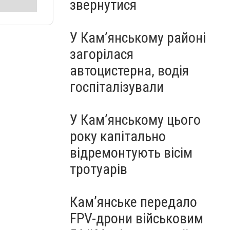
звернутися
У Кам’янському районі
загорілася
автоцистерна, водія
госпіталізували
У Кам’янському цього
року капітально
відремонтують вісім
тротуарів
Кам’янське передало
FPV-дрони військовим