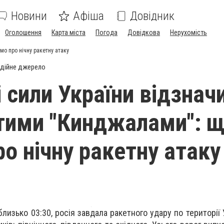
Новини
Афіша
Довідник
Оголошення
Карта міста
Погода
Довідкова
Нерухомість
мо про нічну ракетну атаку
дійне джерело
і сили України відзнач
тими "Кинджалами": 
ро нічну ракетну атаку
 близько 03:30, росія завдала ракетного удару по території 