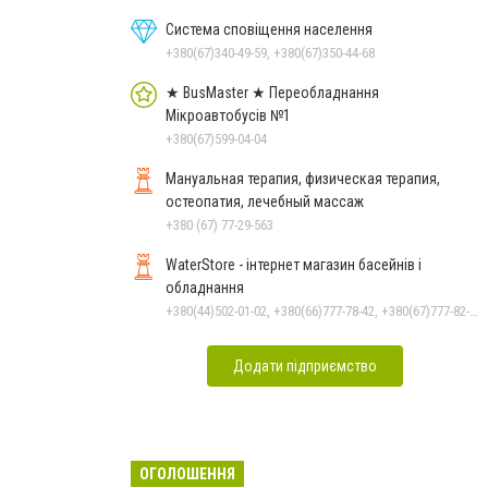
Система сповіщення населення
+380(67)340-49-59, +380(67)350-44-68
★ BusMaster ★ Переобладнання
Мікроавтобусів №1
+380(67)599-04-04
Мануальная терапия, физическая терапия,
остеопатия, лечебный массаж
+380 (67) 77-29-563
WaterStore - інтернет магазин басейнів і
обладнання
+380(44)502-01-02, +380(66)777-78-42, +380(67)777-82-19, +380(67)890-80-80, +380(73)890-80-80, +380(44)502-01-03
Додати підприємство
ОГОЛОШЕННЯ