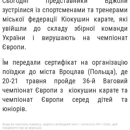
Сьогодні представники Бджоли
зустрілися із спортсменами та тренерами
міської федерації Кіокушин карате, які
увійшли до складу збірної команди
України і вирушають на чемпіонат
Європи.
Їм передали сертифікат на організацію
поїздки до міста Вроцлав (Польща), де
20-21 травня пройде 36-й Ваговий
чемпіонат Європи з кіокушин карате та
чемпіонат Європи серед дітей та
юніорів.
Якщо ви помітили помилку, виділіть необхідний текст і натисніть Ctrl + Enter, щоб
повідомити про це редакцію