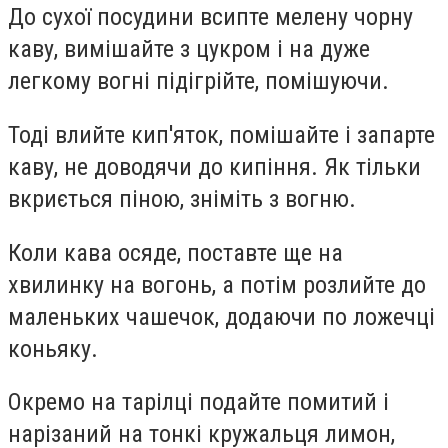
До сухої посудини всипте мелену чорну
каву, вимішайте з цукром і на дуже
легкому вогні підігрійте, помішуючи.
Тоді влийте кип'яток, помішайте і запарте
каву, не доводячи до кипіння. Як тільки
вкриється піною, зніміть з вогню.
Коли кава осяде, поставте ще на
хвилинку на вогонь, а потім розлийте до
маленьких чашечок, додаючи по ложечці
коньяку.
Окремо на тарілці подайте помитий і
нарізаний на тонкі кружальця лимон,