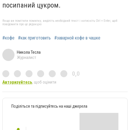
посипаний цукром.
Якщо ви помітили помилку, виділіть необхідний текст і натисніть Ctrl + Enter, щоб
повідомити про це редакцію
#кофе
#как приготовить
#заварной кофе в чашке
Никола Тесла
Журналист
0,0
Авторизуйтесь
, щоб оцінити
Поділіться та підписуйтесь на наші джерела