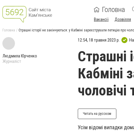
Головна
Вакансії
Дозвілля
Головна
Страшні історії не закінчуються: у Кабміні зареєстрували петицію про чолов
12:54, 18 травня 2023 р.
На
Страшні і
Людмила Юрченко
Журналіст
Кабміні 
чоловічі 
Читать на русском
Усім відомі випадки дома