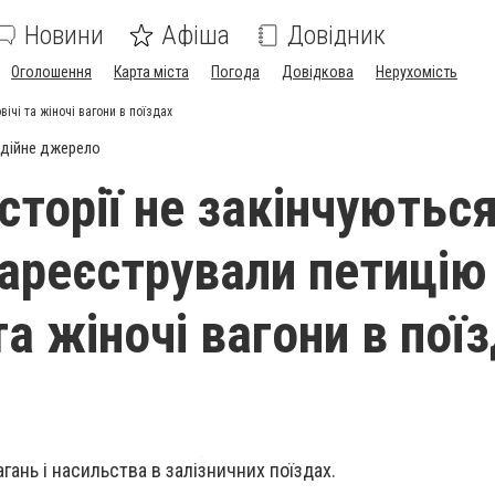
Новини
Афіша
Довідник
Оголошення
Карта міста
Погода
Довідкова
Нерухомість
ічі та жіночі вагони в поїздах
дійне джерело
сторії не закінчуються
зареєстрували петицію
та жіночі вагони в пої
гань і насильства в залізничних поїздах.