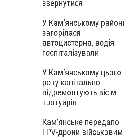
звернутися
У Кам’янському районі
загорілася
автоцистерна, водія
госпіталізували
У Кам’янському цього
року капітально
відремонтують вісім
тротуарів
Кам’янське передало
FPV-дрони військовим