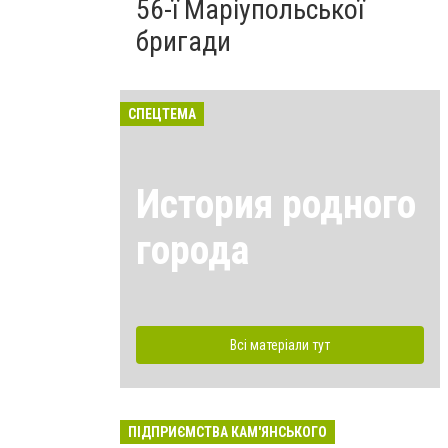
56-ї Маріупольської
бригади
СПЕЦТЕМА
История родного
города
Всі матеріали тут
ПІДПРИЄМСТВА КАМ'ЯНСЬКОГО