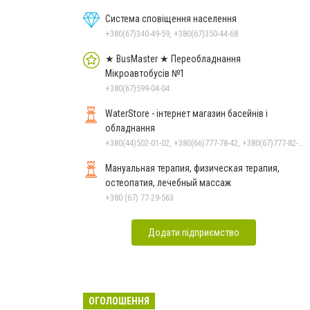
Система сповіщення населення
+380(67)340-49-59, +380(67)350-44-68
★ BusMaster ★ Переобладнання
Мікроавтобусів №1
+380(67)599-04-04
WaterStore - інтернет магазин басейнів і
обладнання
+380(44)502-01-02, +380(66)777-78-42, +380(67)777-82-19, +380(67)890-80-80, +380(73)890-80-80, +380(44)502-01-03
Мануальная терапия, физическая терапия,
остеопатия, лечебный массаж
+380 (67) 77-29-563
Додати підприємство
ОГОЛОШЕННЯ