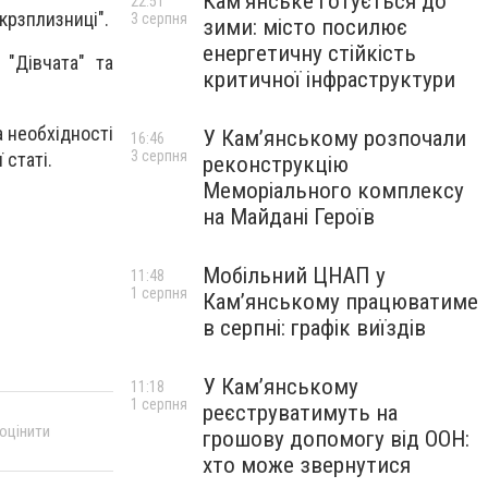
Кам’янське готується до
22:51
Укрзплизниці".
3 серпня
зими: місто посилює
енергетичну стійкість
 "Дівчата" та
критичної інфраструктури
а необхідності
У Кам’янському розпочали
16:46
3 серпня
статі.
реконструкцію
Меморіального комплексу
на Майдані Героїв
Мобільний ЦНАП у
11:48
1 серпня
Кам’янському працюватиме
в серпні: графік виїздів
У Кам’янському
11:18
1 серпня
реєструватимуть на
 оцінити
грошову допомогу від ООН:
хто може звернутися