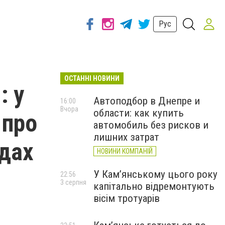
Рус
ОСТАННІ НОВИНИ
: у
Автоподбор в Днепре и
16:00
Вчора
области: как купить
 про
автомобиль без рисков и
лишних затрат
здах
НОВИНИ КОМПАНІЙ
У Кам’янському цього року
22:56
3 серпня
капітально відремонтують
вісім тротуарів