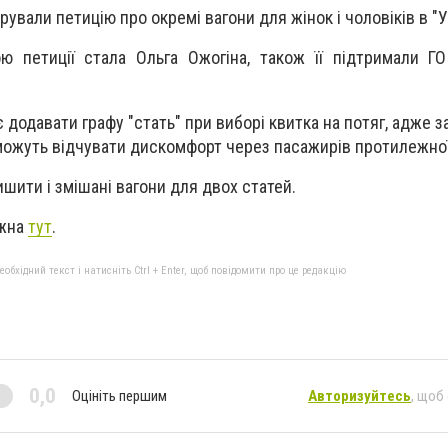
рували петицію про окремі вагони для жінок і чоловіків в "
ою петиції стала Ольга Ожогіна, також її підтримали ГО
 додавати графу "стать" при виборі квитка на потяг, адже з
можуть відчувати дискомфорт через пасажирів протилежної 
шити і змішані вагони для двох статей.
ожна
тут
.
бхідний текст і натисніть Ctrl + Enter, щоб повідомити про це редакцію
0,0
Оцініть першим
Авторизуйтесь
, щоб