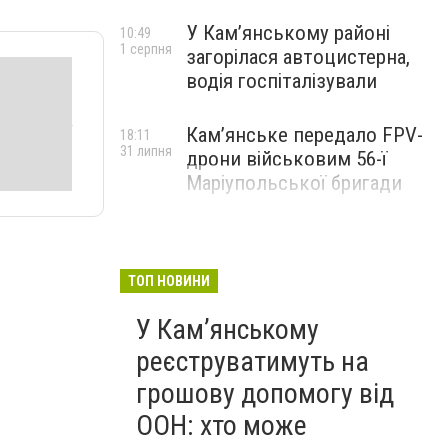
У Кам’янському районі
10:49
1 серпня
загорілася автоцистерна,
водія госпіталізували
Кам’янське передало FPV-
18:11
31 липня
дрони військовим 56-ї
Маріупольської бригади
ТОП НОВИНИ
У Кам’янському
реєструватимуть на
грошову допомогу від
ООН: хто може