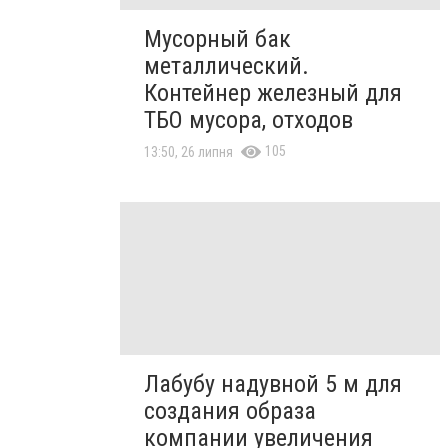
Мусорный бак
металлический.
Контейнер железный для
ТБО мусора, отходов
105
13:50, 26 липня
Лабубу надувной 5 м для
создания образа
компании увеличения