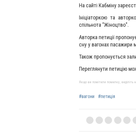
На сайті Кабміну зареєст
Ініціаторкою та авторк
спільнота "Жіноцтво".
Авторка петиції пропонує
сну у вагонах пасажири 
Також пропонується зали
Переглянути петицію м
Якщо ви помітили помилку, виділіть нео
#вагони
#петиція