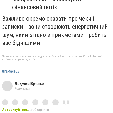
фінансовий потік
Важливо окремо сказати про чеки і
записки - вони створюють енергетичний
шум, який згідно з прикметами - робить
вас біднішими.
Якщо ви помітили помилку, виділіть необхідний текст і натисніть Ctrl + Enter, щоб
повідомити про це редакцію
#гаманець
Людмила Юрченко
Журналіст
0,0
Авторизуйтесь
, щоб оцінити