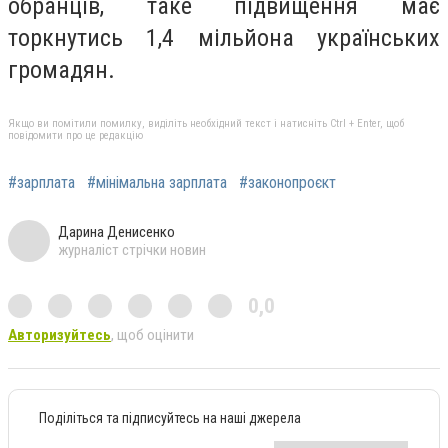
обранців, таке підвищення має
торкнутись 1,4 мільйона українських
громадян.
Якщо ви помітили помилку, виділіть необхідний текст і натисніть Ctrl + Enter, щоб
повідомити про це редакцію
#зарплата
#мінімальна зарплата
#законопроєкт
Дарина Денисенко
журналіст стрічки новин
0,0
Авторизуйтесь
, щоб оцінити
Поділіться та підписуйтесь на наші джерела