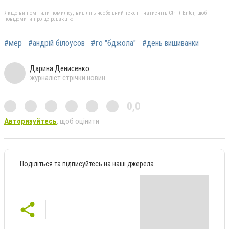
Якщо ви помітили помилку, виділіть необхідний текст і натисніть Ctrl + Enter, щоб
повідомити про це редакцію
#мер
#андрій білоусов
#го "бджола"
#день вишиванки
Дарина Денисенко
журналіст стрічки новин
0,0
Авторизуйтесь
, щоб оцінити
Поділіться та підписуйтесь на наші джерела