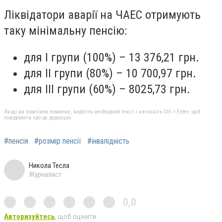
Ліквідатори аварії на ЧАЕС отримують
таку мінімальну пенсію:
для І групи (100%) – 13 376,21 грн.
для ІІ групи (80%) – 10 700,97 грн.
для ІІІ групи (60%) – 8025,73 грн.
Якщо ви помітили помилку, виділіть необхідний текст і натисніть Ctrl + Enter, щоб
повідомити про це редакцію
#пенсія
#розмір пенсії
#інвалідність
Никола Тесла
Журналист
0,0
Авторизуйтесь
, щоб оцінити