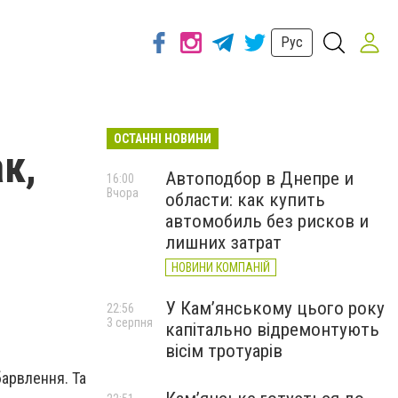
Рус
ОСТАННІ НОВИНИ
к,
Автоподбор в Днепре и
16:00
Вчора
области: как купить
автомобиль без рисков и
лишних затрат
НОВИНИ КОМПАНІЙ
У Кам’янському цього року
22:56
3 серпня
капітально відремонтують
вісім тротуарів
барвлення. Та