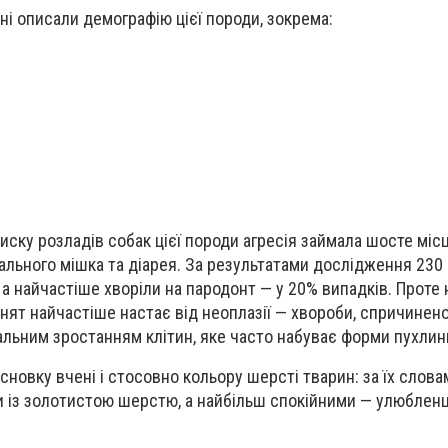
ні описали демографію цієї породи, зокрема:
иску розладів собак цієї породи агресія займала шосте місц
ального мішка та діарея. За результатами дослідження 230 
а найчастіше хворіли на пародонт — у 20% випадків. Проте 
нят найчастіше настає від неоплазії — хвороби, спричинено
льним зростанням клітин, яке часто набуває форми пухлин
сновку вчені і стосовно кольору шерсті тварин: за їх слов
 із золотистою шерстю, а найбільш спокійними — улюбленц