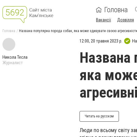
Головна
Вакансії
Дозвілля
Головна
Названа популярна порода собак, яка може здивувати своєю агресивніст
12:00, 20 травня 2023 р.
На
Названа 
Никола Тесла
Журналист
яка може
агресивн
Читать на русском
Люди по всьому світу зав