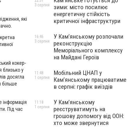
Кам’янське готується до
ь
22:51
3 серпня
зими: місто посилює
енергетичну стійкість
ідження, які
критичної інфраструктури
начно.
У Кам’янському розпочали
16:46
нкретна
3 серпня
реконструкцію
тивної
Меморіального комплексу
на Майдані Героїв
ський кокер-
я близько у
Мобільний ЦНАП у
11:48
лів досягла
1 серпня
Кам’янському працюватиме
и більше
в серпні: графік виїздів
У Кам’янському
е інформація
11:18
1 серпня
реєструватимуть на
ти. Під час
грошову допомогу від ООН:
хто може звернутися