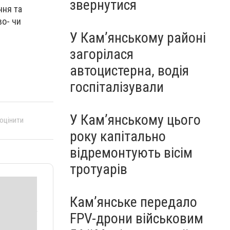
звернутися
ння та
во- чи
У Кам’янському районі
загорілася
автоцистерна, водія
госпіталізували
У Кам’янському цього
 оцінити
року капітально
відремонтують вісім
тротуарів
Кам’янське передало
FPV-дрони військовим