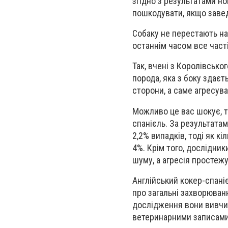
згідно з результатами н
пошкодувати, якщо заве
Собаку не перестають н
останнім часом все част
Так, вчені з Королівськ
порода, яка з боку здає
сторони, а саме агресува
Можливо це вас шокує, т
спанієль. За результата
2,2% випадків, тоді як к
4%. Крім того, дослідни
шуму, а агресія простеж
Англійський кокер-спаніє
про загальні захворюванн
дослідження вони вивчил
ветеринарними записами 