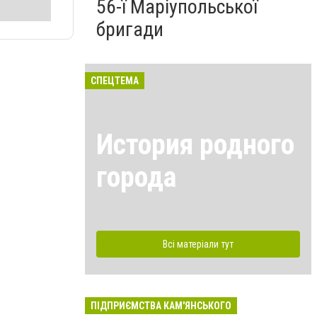
56-ї Маріупольської
бригади
СПЕЦТЕМА
История родного
города
Всі матеріали тут
ПІДПРИЄМСТВА КАМ'ЯНСЬКОГО