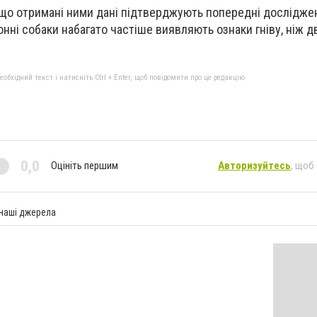
 що отримані ними дані підтверджують попередні дослідже
нні собаки набагато частіше виявляють ознаки гніву, ніж д
бхідний текст і натисніть Ctrl + Enter, щоб повідомити про це редакцію
0,0
Оцініть першим
Авторизуйтесь
, щоб
 наші джерела