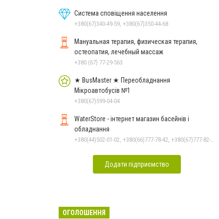
Система сповіщення населення
+380(67)340-49-59, +380(67)350-44-68
Мануальная терапия, физическая терапия,
остеопатия, лечебный массаж
+380 (67) 77-29-563
★ BusMaster ★ Переобладнання
Мікроавтобусів №1
+380(67)599-04-04
WaterStore - інтернет магазин басейнів і
обладнання
+380(44)502-01-02, +380(66)777-78-42, +380(67)777-82-19, +380(67)890-80-80, +380(73)890-80-80, +380(44)502-01-03
Додати підприємство
ОГОЛОШЕННЯ