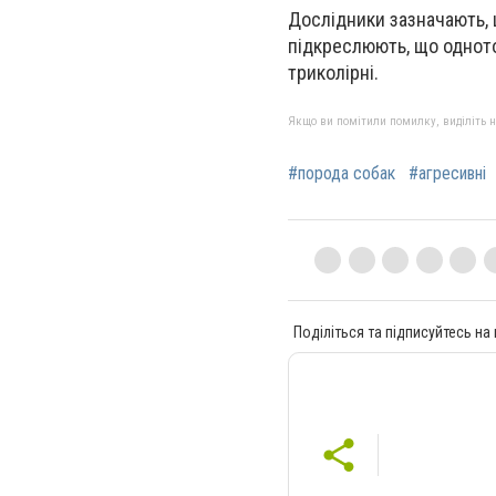
Дослідники зазначають,
підкреслюють, що одното
триколірні.
Якщо ви помітили помилку, виділіть нео
#порода собак
#агресивні
Поділіться та підписуйтесь на