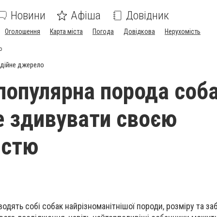
Новини
Афіша
Довідник
Оголошення
Карта міста
Погода
Довідкова
Нерухомість
ю
дійне джерело
популярна порода соба
 здивувати своєю
істю
одять собі собак найрізноманітнішої породи, розміру та за