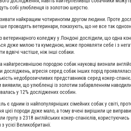
ового дослідження, навіть найтерпеливіші собачники можут
дуть собі улюбленця із золотою шерстю.
азивати найкращим чотириногим другом людини. Проте досл
іше проводять ветеринари, показують, що не все так одноз
ого ветеринарного коледжу у Лондоні дослідили, що одна ко
ться дуже милою та кумедною, може проявляти себе і з нега
ти вдвічі частіше, ніж інші собаки.
а найагресивнішою породою собак науковці визнали англій
ми досліджень, агресія серед собак інших порід проявлялас
ількість недоброзичливих представників серед кокер-спаніє
ки виявили, що улюбленці із золотим забарвленням наводил
увалась у 12% досліджених особин.
ль є одним із найпопулярніших сімейних собак у світі, прот
я цієї породи дуже мало, а тому вчені вирішили це виправи
и групу з 2318 англійських кокер-спанієлів, користуючись
з усієї Великобританії.