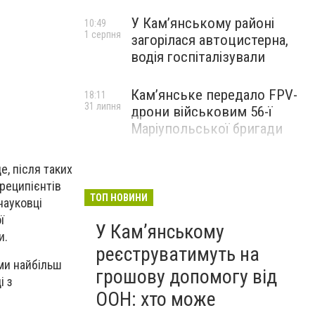
У Кам’янському районі
10:49
1 серпня
загорілася автоцистерна,
водія госпіталізували
Кам’янське передало FPV-
18:11
31 липня
дрони військовим 56-ї
Маріупольської бригади
е, після таких
реципієнтів
ТОП НОВИНИ
науковці
ї
У Кам’янському
и.
реєструватимуть на
ами найбільш
грошову допомогу від
і з
ООН: хто може