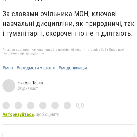
За словами очільника МОН, ключові
навчальні дисципліни, як природничі, так
і гуманітарні, скороченню не підлягають.
Якщо ви помітили помилку, виділіть необхідний текст і натисніть Ctrl + Enter, щоб
повідомити про це редакцію
#мон
#предмети у школі
#модернізація
Никола Тесла
Журналист
0,0
Авторизуйтесь
, щоб оцінити