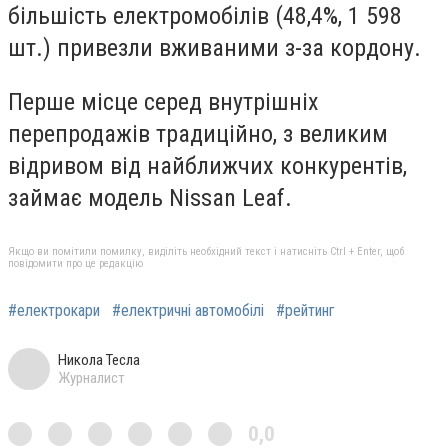
більшість електромобілів (48,4%, 1 598
шт.) привезли вживаними з-за кордону.
Перше місце серед внутрішніх
перепродажів традиційно, з великим
відривом від найближчих конкурентів,
займає модель Nissan Leaf.
Якщо ви помітили помилку, виділіть необхідний текст і натисніть Ctrl + Enter, щоб
повідомити про це редакцію
#електрокари
#електричні автомобілі
#рейтинг
Никола Тесла
Журналист
0,0