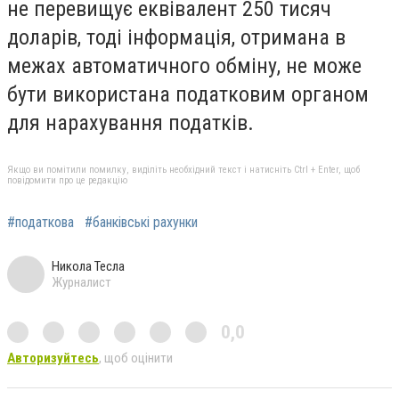
не перевищує еквівалент 250 тисяч
доларів, тоді інформація, отримана в
межах автоматичного обміну, не може
бути використана податковим органом
для нарахування податків.
Якщо ви помітили помилку, виділіть необхідний текст і натисніть Ctrl + Enter, щоб
повідомити про це редакцію
#податкова
#банківські рахунки
Никола Тесла
Журналист
0,0
Авторизуйтесь
, щоб оцінити