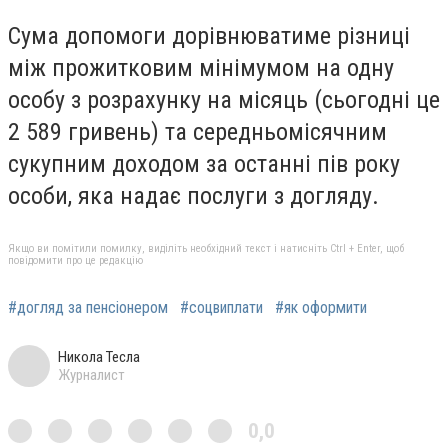
Сума допомоги дорівнюватиме різниці
між прожитковим мінімумом на одну
особу з розрахунку на місяць (сьогодні це
2 589 гривень) та середньомісячним
сукупним доходом за останні пів року
особи, яка надає послуги з догляду.
Якщо ви помітили помилку, виділіть необхідний текст і натисніть Ctrl + Enter, щоб
повідомити про це редакцію
#догляд за пенсіонером
#соцвиплати
#як оформити
Никола Тесла
Журналист
0,0