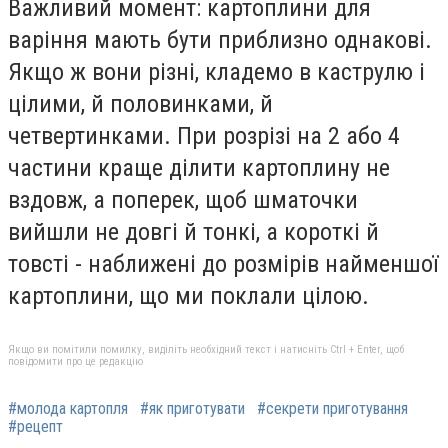
Важливий момент: картоплини для
варіння мають бути приблизно однакові.
Якщо ж вони різні, кладемо в каструлю і
цілими, й половинками, й
четвертинками. При розрізі на 2 або 4
частини краще ділити картоплину не
вздовж, а поперек, щоб шматочки
вийшли не довгі й тонкі, а короткі й
товсті - наближені до розмірів найменшої
картоплини, що ми поклали цілою.
Якщо ви помітили помилку, виділіть необхідний текст і натисніть Ctrl + Enter, щоб
повідомити про це редакцію
#молода картопля
#як приготувати
#секрети приготування
#рецепт