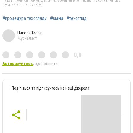
Якщо ви помітили помилку, виділіть необхідний текст і натисніть Ctrl + Enter, щоб
повідомити про це редакцію
#процедура техогляду
#зміни
#техогляд
Никола Тесла
Журналист
0,0
Авторизуйтесь
, щоб оцінити
Поділіться та підписуйтесь на наші джерела