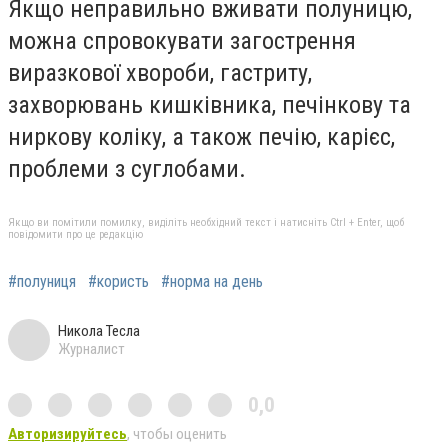
Якщо неправильно вживати полуницю,
можна спровокувати загострення
виразкової хвороби, гастриту,
захворювань кишківника, печінкову та
ниркову коліку, а також печію, карієс,
проблеми з суглобами.
Якщо ви помітили помилку, виділіть необхідний текст і натисніть Ctrl + Enter, щоб
повідомити про це редакцію
#полуниця
#користь
#норма на день
Никола Тесла
Журналист
0,0
Авторизируйтесь
, чтобы оценить