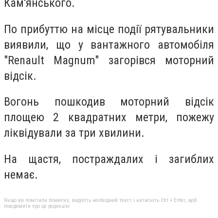
Кам'янського.
По прибуттю на місце події рятувальники
виявили, що у вантажного автомобіля
"Renault Magnum" загорівся моторний
відсік.
Вогонь пошкодив моторний відсік
площею 2 квадратних метри, пожежу
ліквідували за три хвилини.
На щастя, постраждалих і загиблих
немає.
Якщо ви помітили помилку, виділіть необхідний текст і натисніть Ctrl + Enter, щоб
повідомити про це редакцію