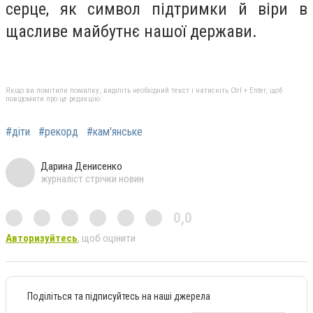
серце, як символ підтримки й віри в
щасливе майбутнє нашої держави.
Якщо ви помітили помилку, виділіть необхідний текст і натисніть Ctrl + Enter, щоб
повідомити про це редакцію
#діти
#рекорд
#кам'янське
Дарина Денисенко
журналіст стрічки новин
0,0
Авторизуйтесь
, щоб оцінити
Поділіться та підписуйтесь на наші джерела