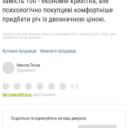
замість 100 - економія крихітна, але
психологічно покупцеві комфортніше
придбати річ із двозначною ціною.
Якщо ви помітили помилку, виділіть необхідний текст і натисніть Ctrl + Enter, щоб
повідомити про це редакцію
#уловки продавців
#виверти продавців
Никола Тесла
Журналист
0,0
Авторизуйтесь
, щоб оцінити
Поділіться та підписуйтесь на наші джерела