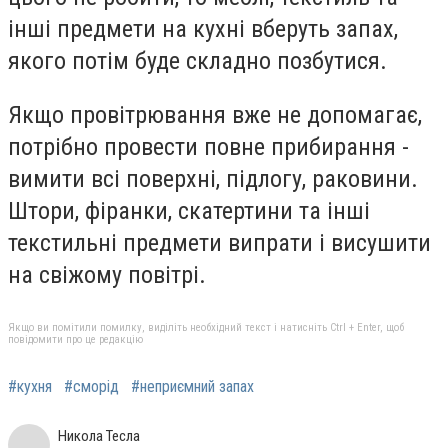
інші предмети на кухні вберуть запах,
якого потім буде складно позбутися.
Якщо провітрювання вже не допомагає,
потрібно провести повне прибирання -
вимити всі поверхні, підлогу, раковини.
Штори, фіранки, скатертини та інші
текстильні предмети випрати і висушити
на свіжому повітрі.
Якщо ви помітили помилку, виділіть необхідний текст і натисніть Ctrl + Enter, щоб
повідомити про це редакцію
#кухня
#сморід
#неприємний запах
Никола Тесла