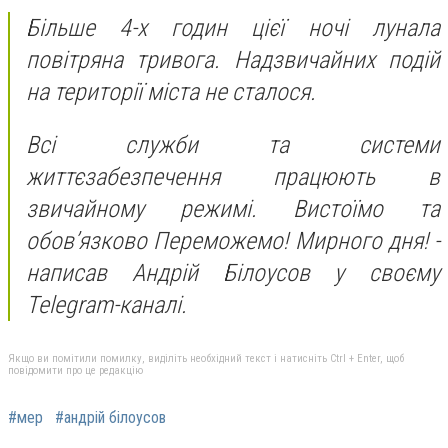
Більше 4-х годин цієї ночі лунала
повітряна тривога. Надзвичайних подій
на території міста не сталося.
Всі служби та системи
життєзабезпечення працюють в
звичайному режимі. Вистоїмо та
обов’язково Переможемо! Мирного дня! -
написав Андрій Білоусов у своєму
Telegram-каналі.
Якщо ви помітили помилку, виділіть необхідний текст і натисніть Ctrl + Enter, щоб
повідомити про це редакцію
#мер
#андрій білоусов