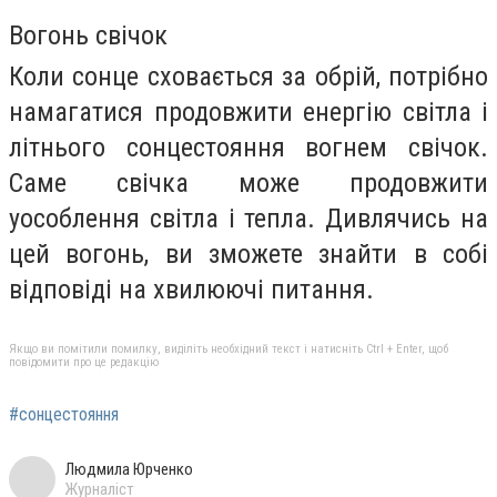
Вогонь свічок
Коли сонце сховається за обрій, потрібно
намагатися продовжити енергію світла і
літнього сонцестояння вогнем свічок.
Саме свічка може продовжити
уособлення світла і тепла. Дивлячись на
цей вогонь, ви зможете знайти в собі
відповіді на хвилюючі питання.
Якщо ви помітили помилку, виділіть необхідний текст і натисніть Ctrl + Enter, щоб
повідомити про це редакцію
#сонцестояння
Людмила Юрченко
Журналіст